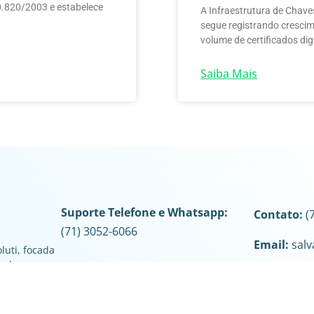
10.820/2003 e estabelece
A Infraestrutura de Chaves
segue registrando cresci
volume de certificados dig
Saiba Mais
Suporte Telefone e Whatsapp:
Contato:
(7
(71) 3052-6066
Email:
salv
luti, focada
o de
Suporte Soluti
Endereço:
 competitivos
Salvador – 
icas.
Declaração de práticas de negócio