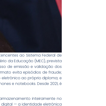
ertencentes ao Sistema Federal de
tério da Educação (MEC), prevista
cesso de emissão e validação dos
ormato evita episódios de fraude;
eletrônico ao próprio diploma; e
hones e notebooks. Desde 2021, é
e armazenamento inteiramente no
 digital — a identidade eletrônica