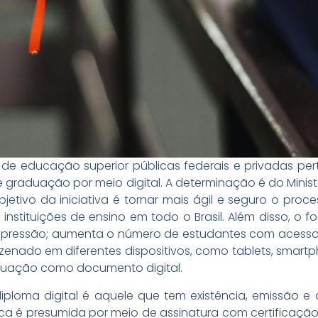
es de educação superior públicas federais e privadas p
 graduação por meio digital. A determinação é do Minis
bjetivo da iniciativa é tornar mais ágil e seguro o pro
instituições de ensino em todo o Brasil. Além disso, o f
impressão; aumenta o número de estudantes com acesso 
zenado em diferentes dispositivos, como tablets, smartp
aduação como documento digital.
iploma digital é aquele que tem existência, emissão 
dica é presumida por meio de assinatura com certificação