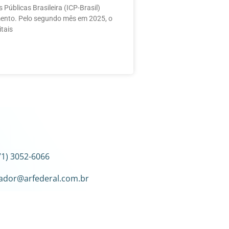
 Públicas Brasileira (ICP-Brasil)
mento. Pelo segundo mês em 2025, o
itais
1) 3052-6066
ador@arfederal.com.br
R. Frederico Simões, 153
– Caminho das Árvores,
BA, 41820-774